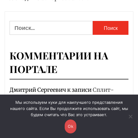
Найти:
КОММЕНТАРИИ НА
ПОРТАЛЕ
Дмитрий Сергеевич
к записи
Сплит-
система инверторная GoldStar GSACI-
Мы используем куки для наилучшего представления
нашего сайта. Если Вы продолжите использовать сайт, мы
07HN1 в Королёве
будем считать что Вас это устраивает.
Иван
к записи
Мультисплит-системы
Ok
Hisense в Королёве