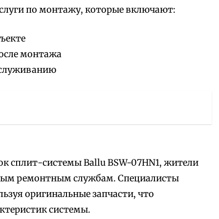
луги по монтажу, которые включают:
бъекте
после монтажа
бслуживанию
ок сплит-системы Ballu BSW-07HN1, жители
ьным ремонтным службам. Специалисты
льзуя оригинальные запчасти, что
ктеристик системы.