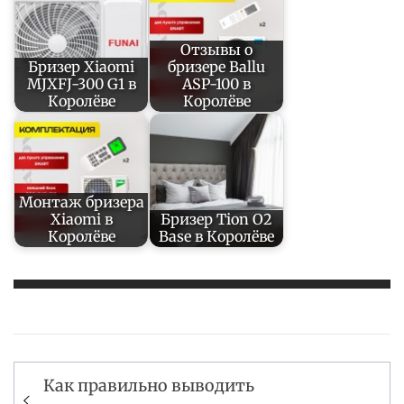
Отзывы о
Бризер Xiaomi
бризере Ballu
MJXFJ-300 G1 в
ASP-100 в
Королёве
Королёве
Монтаж бризера
Xiaomi в
Бризер Tion O2
Королёве
Base в Королёве
Навигация
Как правильно выводить