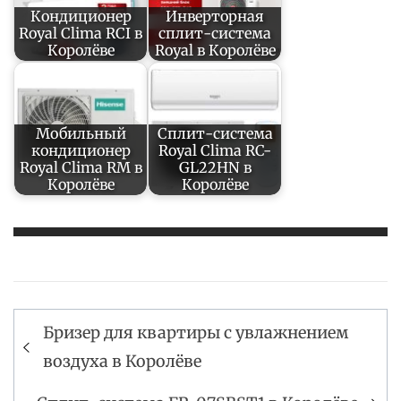
Кондиционер
Инверторная
Royal Clima RCI в
сплит-система
Королёве
Royal в Королёве
Мобильный
Сплит-система
кондиционер
Royal Clima RC-
Royal Clima RM в
GL22HN в
Королёве
Королёве
Навигация
Бризер для квартиры с увлажнением
по
воздуха в Королёве
записям